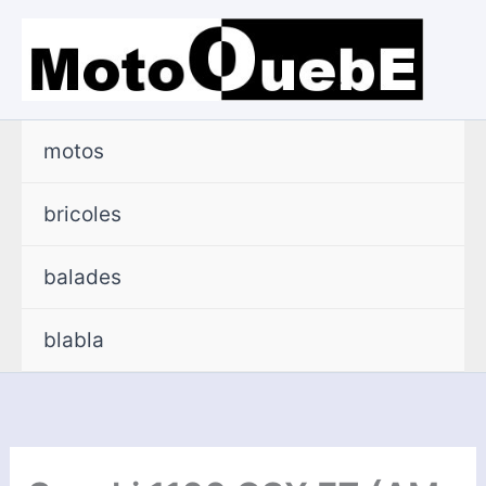
Aller
au
contenu
motos
bricoles
balades
blabla